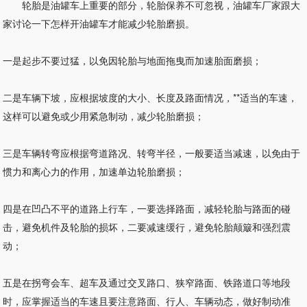
轮胎是油罐车上重要的部分，轮胎保养不可忽视，油罐车厂家跟大
家讨论一下怎样开油罐车才能减少轮胎磨损。
一是起步不要过猛，以免因轮胎与地面拖曳而加速胎面磨损；
二是车辆下坡，应根据坡度的大小、长度及路面情况，**适当的车速，
这样可以避免或少用紧急制动，减少轮胎磨损；
三是车辆转弯应根据弯道路况、转弯半径，一般要适当减速，以免由于
惯力和离心力的作用，加速单边轮胎磨损；
四是在凹凸不平的道路上行车，一要选择路面，减轻轮胎与路面的碰
击，避免机件及轮胎的损坏，二要减速缓行，避免轮胎颠簸和强烈震
动；
五是在拐弯会车、超车及通过交叉路口、狭窄路面、铁路道口等地段
时，应掌握适当的车速且要注意路面、行人、车辆动态，做好制动准