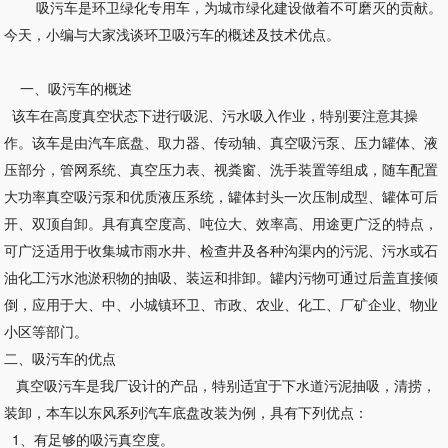
吸污车是环卫绿化专用车，为城市绿化建设做着不可磨灭的贡献。
今天，小编与大家浅谈环卫吸污车的概述及技术优点。
一、吸污车的概述
该车在高度真空状态下进行吸泥、污水吸入作业，特别要注意其操
作。该车是由汽车底盘、取力器、传动轴、真空吸污泵、压力罐体、液
压部分，管网系统、真空压力表、视粪窗、洗手装置等组成，随车配置
大功率真空吸污泵和优质液压系统，罐体封头一次压制成型、罐体可后
开、双顶自卸。具有真空度高、吨位大、效率高、用途更广泛的特点，
可广泛适用于收集城市雨水井、检查井及各种沟渠内的污泥、污水或石
油化工污水池淤积物的抽吸、装运和排卸。罐内污物可通过后盖直接倾
倒，应用于大、中、小城镇环卫、市政、农业、化工、厂矿企业、物业
小区等部门。
二、吸污车的优点
真空吸污车是我厂设计的产品，特别适宜于下水道污泥抽吸，清捞，
装卸，本车以东风系列汽车底盘改装为例，具有下列优点：
1、有足够的吸污真空度。